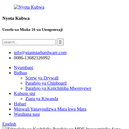
Nyota Kubwa
Uzoefu wa Miaka 16 wa Utengenezaji
info@giantstarhardware.com
0086-13682126992
Nyumbani
Bidhaa
Screw ya Drywall
Parafujo ya Chipboard
Parafujo ya Kujichimba Mwenyewe
Kuhusu sisi
Ziara ya Kiwanda
Habari
Maswali Yanayoulizwa Mara kwa Mara
Wasiliana nasi
English