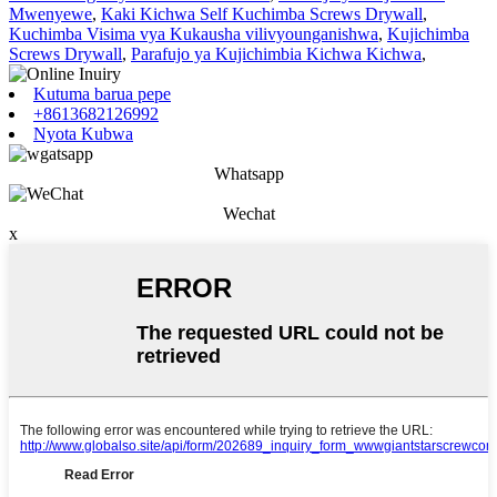
Mwenyewe
,
Kaki Kichwa Self Kuchimba Screws Drywall
,
Kuchimba Visima vya Kukausha vilivyounganishwa
,
Kujichimba
Screws Drywall
,
Parafujo ya Kujichimbia Kichwa Kichwa
,
Kutuma barua pepe
+8613682126992
Nyota Kubwa
Whatsapp
Wechat
x