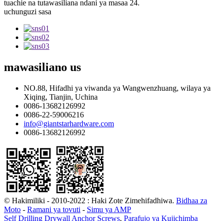
tuachie na tutawasiliana ndani ya masaa 24.
uchunguzi sasa
mawasiliano
us
NO.88, Hifadhi ya viwanda ya Wangwenzhuang, wilaya ya
Xiqing, Tianjin, Uchina
0086-13682126992
0086-22-59006216
info@giantstarhardware.com
0086-13682126992
© Hakimiliki - 2010-2022 : Haki Zote Zimehifadhiwa.
Bidhaa za
Moto
-
Ramani ya tovuti
-
Simu ya AMP
Self Drilling Drywall Anchor Screws
,
Parafujo ya Kujichimba