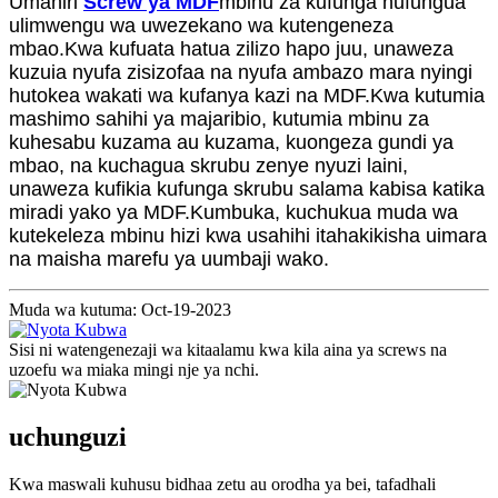
Umahiri
Screw ya MDF
mbinu za kufunga hufungua
ulimwengu wa uwezekano wa kutengeneza
mbao.Kwa kufuata hatua zilizo hapo juu, unaweza
kuzuia nyufa zisizofaa na nyufa ambazo mara nyingi
hutokea wakati wa kufanya kazi na MDF.Kwa kutumia
mashimo sahihi ya majaribio, kutumia mbinu za
kuhesabu kuzama au kuzama, kuongeza gundi ya
mbao, na kuchagua skrubu zenye nyuzi laini,
unaweza kufikia kufunga skrubu salama kabisa katika
miradi yako ya MDF.Kumbuka, kuchukua muda wa
kutekeleza mbinu hizi kwa usahihi itahakikisha uimara
na maisha marefu ya uumbaji wako.
Muda wa kutuma: Oct-19-2023
Sisi ni watengenezaji wa kitaalamu kwa kila aina ya screws na
uzoefu wa miaka mingi nje ya nchi.
uchunguzi
Kwa maswali kuhusu bidhaa zetu au orodha ya bei, tafadhali