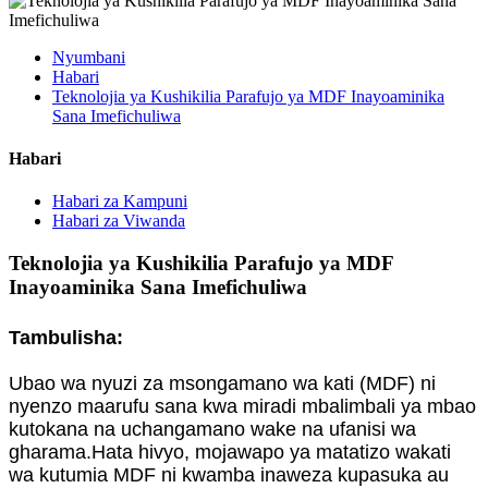
Nyumbani
Habari
Teknolojia ya Kushikilia Parafujo ya MDF Inayoaminika
Sana Imefichuliwa
Habari
Habari za Kampuni
Habari za Viwanda
Teknolojia ya Kushikilia Parafujo ya MDF
Inayoaminika Sana Imefichuliwa
Tambulisha:
Ubao wa nyuzi za msongamano wa kati (MDF) ni
nyenzo maarufu sana kwa miradi mbalimbali ya mbao
kutokana na uchangamano wake na ufanisi wa
gharama.Hata hivyo, mojawapo ya matatizo wakati
wa kutumia MDF ni kwamba inaweza kupasuka au