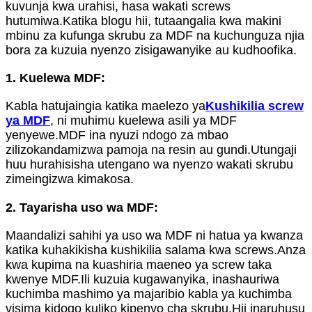
kuvunja kwa urahisi, hasa wakati screws
hutumiwa.Katika blogu hii, tutaangalia kwa makini
mbinu za kufunga skrubu za MDF na kuchunguza njia
bora za kuzuia nyenzo zisigawanyike au kudhoofika.
1. Kuelewa MDF:
Kabla hatujaingia katika maelezo ya
Kushikilia screw
ya MDF
, ni muhimu kuelewa asili ya MDF
yenyewe.MDF ina nyuzi ndogo za mbao
zilizokandamizwa pamoja na resin au gundi.Utungaji
huu hurahisisha utengano wa nyenzo wakati skrubu
zimeingizwa kimakosa.
2. Tayarisha uso wa MDF:
Maandalizi sahihi ya uso wa MDF ni hatua ya kwanza
katika kuhakikisha kushikilia salama kwa screws.Anza
kwa kupima na kuashiria maeneo ya screw taka
kwenye MDF.Ili kuzuia kugawanyika, inashauriwa
kuchimba mashimo ya majaribio kabla ya kuchimba
visima kidogo kuliko kipenyo cha skrubu.Hii inaruhusu