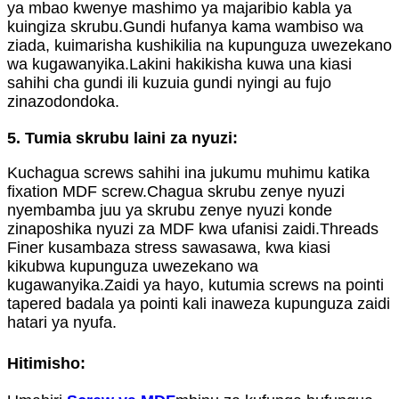
ya mbao kwenye mashimo ya majaribio kabla ya
kuingiza skrubu.Gundi hufanya kama wambiso wa
ziada, kuimarisha kushikilia na kupunguza uwezekano
wa kugawanyika.Lakini hakikisha kuwa una kiasi
sahihi cha gundi ili kuzuia gundi nyingi au fujo
zinazodondoka.
5. Tumia skrubu laini za nyuzi:
Kuchagua screws sahihi ina jukumu muhimu katika
fixation MDF screw.Chagua skrubu zenye nyuzi
nyembamba juu ya skrubu zenye nyuzi konde
zinaposhika nyuzi za MDF kwa ufanisi zaidi.Threads
Finer kusambaza stress sawasawa, kwa kiasi
kikubwa kupunguza uwezekano wa
kugawanyika.Zaidi ya hayo, kutumia screws na pointi
tapered badala ya pointi kali inaweza kupunguza zaidi
hatari ya nyufa.
Hitimisho: