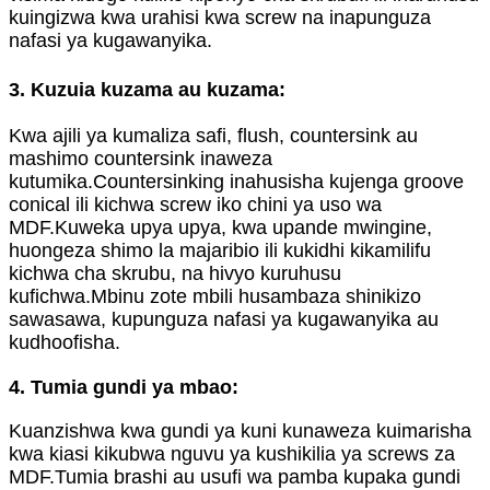
kuingizwa kwa urahisi kwa screw na inapunguza
nafasi ya kugawanyika.
3. Kuzuia kuzama au kuzama:
Kwa ajili ya kumaliza safi, flush, countersink au
mashimo countersink inaweza
kutumika.Countersinking inahusisha kujenga groove
conical ili kichwa screw iko chini ya uso wa
MDF.Kuweka upya upya, kwa upande mwingine,
huongeza shimo la majaribio ili kukidhi kikamilifu
kichwa cha skrubu, na hivyo kuruhusu
kufichwa.Mbinu zote mbili husambaza shinikizo
sawasawa, kupunguza nafasi ya kugawanyika au
kudhoofisha.
4. Tumia gundi ya mbao:
Kuanzishwa kwa gundi ya kuni kunaweza kuimarisha
kwa kiasi kikubwa nguvu ya kushikilia ya screws za
MDF.Tumia brashi au usufi wa pamba kupaka gundi