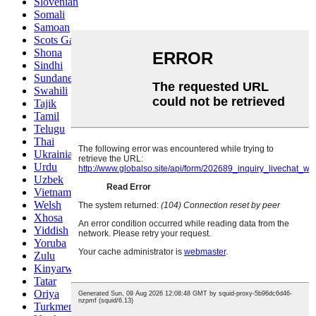
Slovenian
Somali
Samoan
Scots Gaelic
Shona
Sindhi
Sundanese
Swahili
Tajik
Tamil
Telugu
Thai
Ukrainian
Urdu
Uzbek
Vietnamese
Welsh
Xhosa
Yiddish
Yoruba
Zulu
Kinyarwanda
Tatar
Oriya
Turkmen