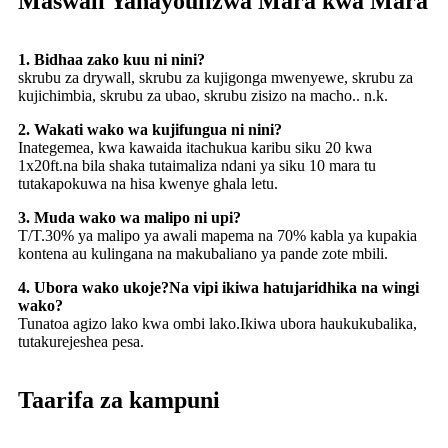
Maswali Yanayoulizwa Mara kwa Mara
1. Bidhaa zako kuu ni nini?
skrubu za drywall, skrubu za kujigonga mwenyewe, skrubu za
kujichimbia, skrubu za ubao, skrubu zisizo na macho.. n.k.
2. Wakati wako wa kujifungua ni nini?
Inategemea, kwa kawaida itachukua karibu siku 20 kwa
1x20ft.na bila shaka tutaimaliza ndani ya siku 10 mara tu
tutakapokuwa na hisa kwenye ghala letu.
3. Muda wako wa malipo ni upi?
T/T.30% ya malipo ya awali mapema na 70% kabla ya kupakia
kontena au kulingana na makubaliano ya pande zote mbili.
4. Ubora wako ukoje?Na vipi ikiwa hatujaridhika na wingi
wako?
Tunatoa agizo lako kwa ombi lako.Ikiwa ubora haukukubalika,
tutakurejeshea pesa.
Taarifa za kampuni