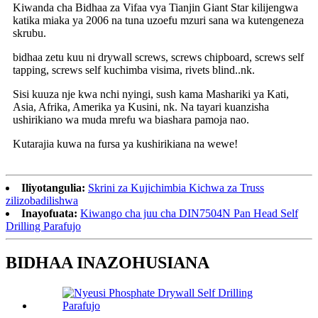
Kiwanda cha Bidhaa za Vifaa vya Tianjin Giant Star kilijengwa
katika miaka ya 2006 na tuna uzoefu mzuri sana wa kutengeneza
skrubu.
bidhaa zetu kuu ni drywall screws, screws chipboard, screws self
tapping, screws self kuchimba visima, rivets blind..nk.
Sisi kuuza nje kwa nchi nyingi, sush kama Mashariki ya Kati,
Asia, Afrika, Amerika ya Kusini, nk. Na tayari kuanzisha
ushirikiano wa muda mrefu wa biashara pamoja nao.
Kutarajia kuwa na fursa ya kushirikiana na wewe!
Iliyotangulia:
Skrini za Kujichimbia Kichwa za Truss
zilizobadilishwa
Inayofuata:
Kiwango cha juu cha DIN7504N Pan Head Self
Drilling Parafujo
BIDHAA INAZOHUSIANA