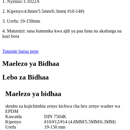
1. Nyenzo: C1022A
2. Kipenyo:4.8mm/5.5mm/6.3mm( #10-14#)
3. Urefu: 19-150mm
4. Matumizi: sana kutumika kwa ajili ya paa fasta na akafunga na
kazi bora
Tutumie barua pepe
Maelezo ya Bidhaa
Lebo za Bidhaa
Maelezo ya bidhaa
skrubu za kujichimbia zenye kichwa cha hex zenye washer wa
EPDM
Kawaida
DIN 7504K
Kipenyo
#10/#12/#14 (4.8MM/5.5MM/6.3MM)
Urefu
19-150 mm