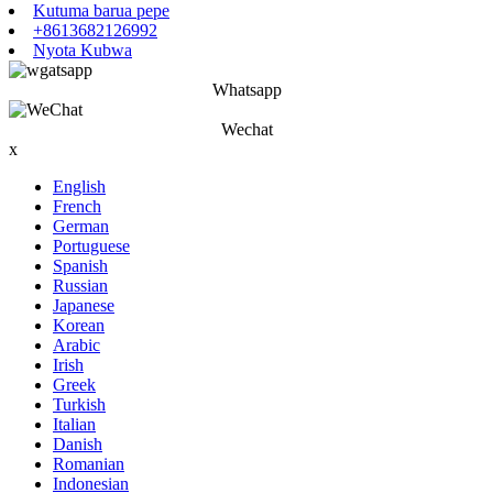
Kutuma barua pepe
+8613682126992
Nyota Kubwa
Whatsapp
Wechat
x
English
French
German
Portuguese
Spanish
Russian
Japanese
Korean
Arabic
Irish
Greek
Turkish
Italian
Danish
Romanian
Indonesian