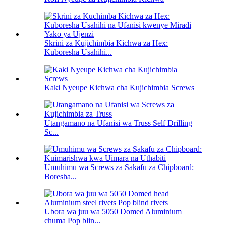
Skrini za Kujichimbia Kichwa za Hex:
Kuboresha Usahihi...
Kaki Nyeupe Kichwa cha Kujichimbia Screws
Utangamano na Ufanisi wa Truss Self Drilling
Sc...
Umuhimu wa Screws za Sakafu za Chipboard:
Boresha...
Ubora wa juu wa 5050 Domed Aluminium
chuma Pop blin...