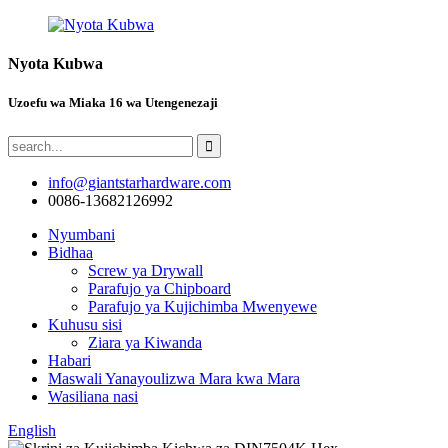
Nyota Kubwa
Uzoefu wa Miaka 16 wa Utengenezaji
info@giantstarhardware.com
0086-13682126992
Nyumbani
Bidhaa
Screw ya Drywall
Parafujo ya Chipboard
Parafujo ya Kujichimba Mwenyewe
Kuhusu sisi
Ziara ya Kiwanda
Habari
Maswali Yanayoulizwa Mara kwa Mara
Wasiliana nasi
English