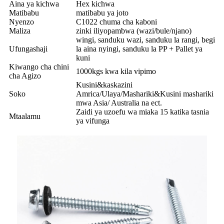
Aina ya kichwa
Hex kichwa
Matibabu
matibabu ya joto
Nyenzo
C1022 chuma cha kaboni
Maliza
zinki iliyopambwa (wazi/bule/njano)
wingi, sanduku wazi, sanduku la rangi, begi
Ufungashaji
la aina nyingi, sanduku la PP + Pallet ya
kuni
Kiwango cha chini
1000kgs kwa kila vipimo
cha Agizo
Kusini&kaskazini
Soko
Amrica/Ulaya/Mashariki&Kusini mashariki
mwa Asia/ Australia na ect.
Zaidi ya uzoefu wa miaka 15 katika tasnia
Mtaalamu
ya vifunga