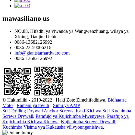
mawasiliano
us
NO.88, Hifadhi ya viwanda ya Wangwenzhuang, wilaya ya
Xiqing, Tianjin, Uchina
0086-13682126992
0086-22-59006216
info@giantstarhardware.com
0086-13682126992
© Hakimiliki - 2010-2022 : Haki Zote Zimehifadhiwa.
Bidhaa za
Moto
-
Ramani ya tovuti
-
Simu ya AMP
Self Drilling Drywall Anchor Screws
,
Kaki Kichwa Self Kuchimba
Screws Drywall
,
Parafujo ya Kujichimba Mwenyewe
,
Parafujo ya
Kujichimbia Kichwa Kichwa
,
Kujichimba Screws Drywall
,
Kuchimba Visima vya Kukausha vilivyounganishwa
,