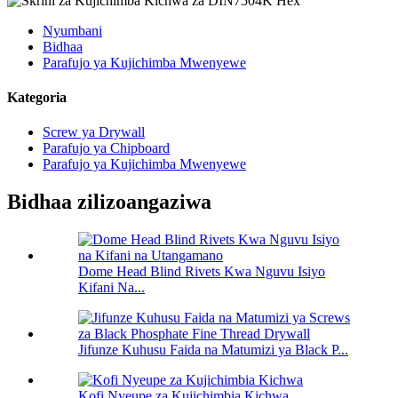
Nyumbani
Bidhaa
Parafujo ya Kujichimba Mwenyewe
Kategoria
Screw ya Drywall
Parafujo ya Chipboard
Parafujo ya Kujichimba Mwenyewe
Bidhaa zilizoangaziwa
Dome Head Blind Rivets Kwa Nguvu Isiyo
Kifani Na...
Jifunze Kuhusu Faida na Matumizi ya Black P...
Kofi Nyeupe za Kujichimbia Kichwa