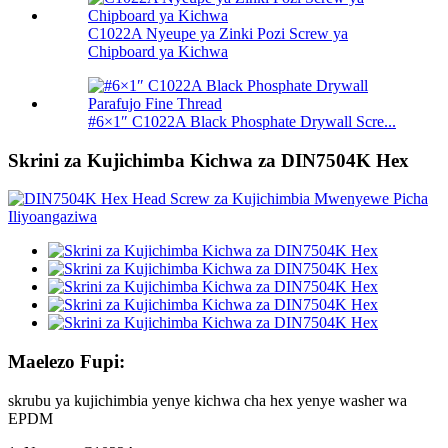
C1022A Nyeupe ya Zinki Pozi Screw ya
Chipboard ya Kichwa
#6×1″ C1022A Black Phosphate Drywall Scre...
Skrini za Kujichimba Kichwa za DIN7504K Hex
Maelezo Fupi:
skrubu ya kujichimbia yenye kichwa cha hex yenye washer wa
EPDM